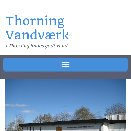
Thorning
Vandværk
I Thorning findes godt vand