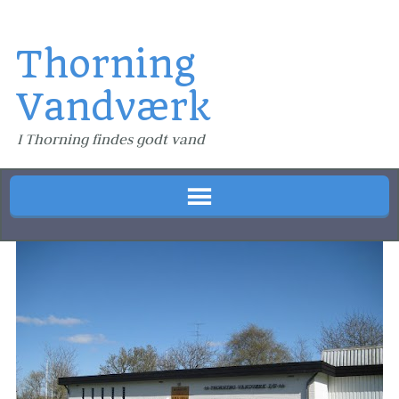
Thorning
Vandværk
I Thorning findes godt vand